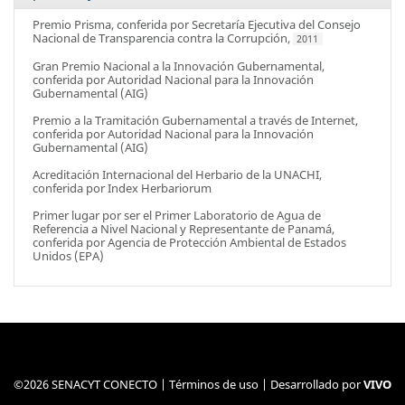
Premio Prisma
, conferida por
Secretaría Ejecutiva del Consejo
Nacional de Transparencia contra la Corrupción
,
2011
Gran Premio Nacional a la Innovación Gubernamental
,
conferida por
Autoridad Nacional para la Innovación
Gubernamental (AIG)
Premio a la Tramitación Gubernamental a través de Internet
,
conferida por
Autoridad Nacional para la Innovación
Gubernamental (AIG)
Acreditación Internacional del Herbario de la UNACHI
,
conferida por
Index Herbariorum
Primer lugar por ser el Primer Laboratorio de Agua de
Referencia a Nivel Nacional y Representante de Panamá
,
conferida por
Agencia de Protección Ambiental de Estados
Unidos (EPA)
©2026 SENACYT CONECTO |
Términos de uso
| Desarrollado por
VIVO