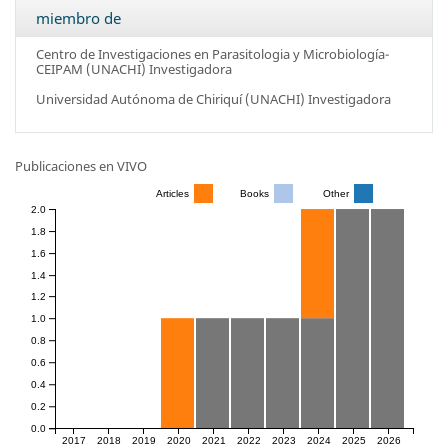
miembro de
Centro de Investigaciones en Parasitologia y Microbiología-
CEIPAM (UNACHI)
Investigadora
Universidad Autónoma de Chiriquí (UNACHI)
Investigadora
Publicaciones en VIVO
Articles
Books
Other
2.0
1.8
1.6
1.4
1.2
1.0
0.8
0.6
0.4
0.2
0.0
2017
2018
2019
2020
2021
2022
2023
2024
2025
2026