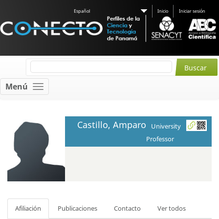
Español
Inicio
Iniciar sesión
Menú
Castillo, Amparo
University
Professor
Afiliación
Publicaciones
Contacto
Ver todos