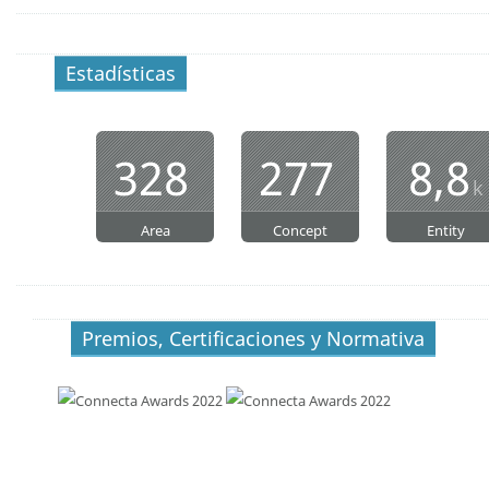
Estadísticas
328
277
8,8
k
Area
Concept
Entity
Premios, Certificaciones y Normativa