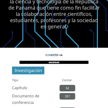
la ciencia y tecnología de la República
de Panamá que tiene como fin facilitar
la colaboración entre científicos,
estudiantes, profesores y la sociedad
en general.
Investigación
Tipo
Contar
Capítulo
62
Documento de
357
conferencia