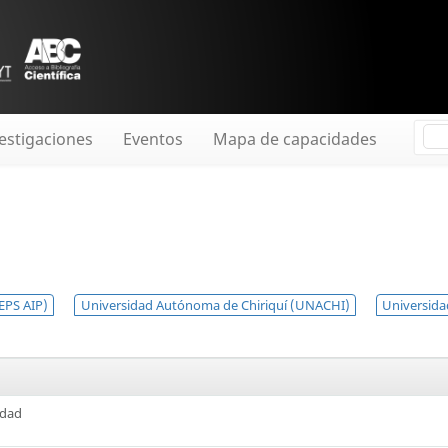
estigaciones
Eventos
Mapa de capacidades
IEPS AIP)
Universidad Autónoma de Chiriquí (UNACHI)
Universida
idad