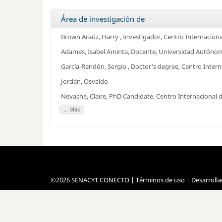
Área de investigación de
Brown Araúz, Harry
, Investigador,
Centro Internacional
Adames, Isabel Aminta
, Docente,
Universidad Autónom
García-Rendón, Sergio
, Doctor's degree,
Centro Interna
Jordán, Osvaldo
Nevache, Claire
, PhD Candidate,
Centro Internacional d
... Más
©2026 SENACYT CONECTO |
Términos de uso
| Desarroll