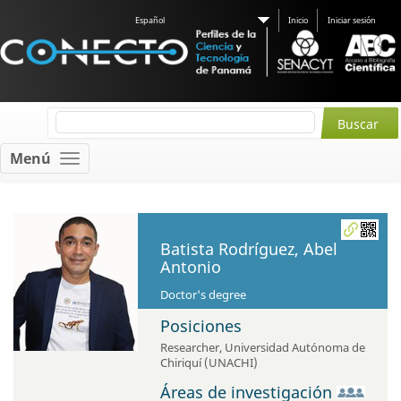
Español
Inicio
Iniciar sesión
Menú
Batista Rodríguez, Abel
Antonio
Doctor's degree
Posiciones
Researcher
,
Universidad Autónoma de
Chiriquí (UNACHI)
Áreas de investigación