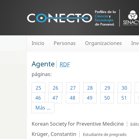
Inicio
Personas
Organizaciones
Inv
Agente
RDF
páginas:
25
26
27
28
29
30
46
47
48
49
50
51
Más ...
Korean Society for Preventive Medicine
Edit
Krüger, Constantin
Estudiante de pregrado