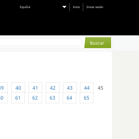
Español
Inicio
Iniciar sesión
39
40
41
42
43
44
45
60
61
62
63
64
65