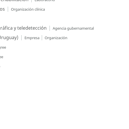
cos
Organización clínica
áfica y teledetección
Agencia gubernamental
Uruguay)
Empresa
Organización
gree
ee
e