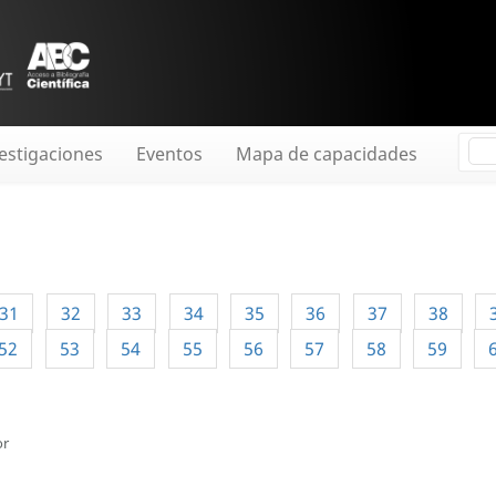
estigaciones
Eventos
Mapa de capacidades
31
32
33
34
35
36
37
38
52
53
54
55
56
57
58
59
or