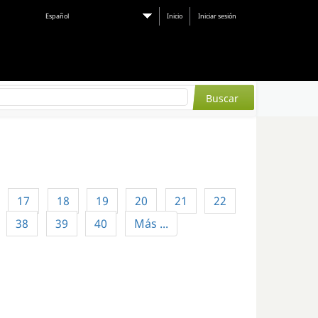
Español
Inicio
Iniciar sesión
17
18
19
20
21
22
38
39
40
Más ...