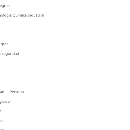
degree
nología Química Industrial
egree
erseguridad
tad
Persona
egrado
e
ree