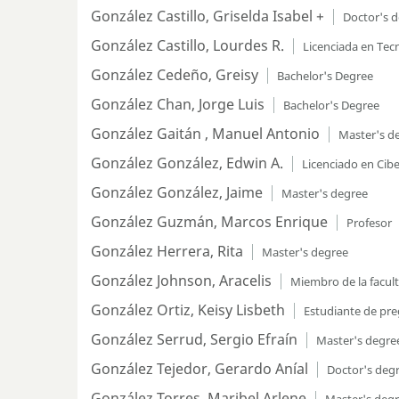
González Castillo, Griselda Isabel +
Doctor's 
González Castillo, Lourdes R.
Licenciada en Tec
González Cedeño, Greisy
Bachelor's Degree
González Chan, Jorge Luis
Bachelor's Degree
González Gaitán , Manuel Antonio
Master's d
González González, Edwin A.
Licenciado en Cib
González González, Jaime
Master's degree
González Guzmán, Marcos Enrique
Profesor
González Herrera, Rita
Master's degree
González Johnson, Aracelis
Miembro de la facul
González Ortiz, Keisy Lisbeth
Estudiante de pr
González Serrud, Sergio Efraín
Master's degre
González Tejedor, Gerardo Aníal
Doctor's deg
González Torres, Maribel Arlene