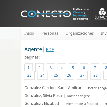
Inicio
Personas
Organizaciones
Inv
Agente
RDF
páginas:
1
2
3
4
5
6
7
23
24
25
26
27
28
Gonzalez Carrión, Kadir Amilcar
Doctor's degr
Gonzalez, Silvia Rosa
Doctor's degree
González , Elizabeth
Miembro de la facultad
Pe