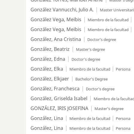
Master's deg
González Vannucchi, Julio A.
Master Universitar
González Vega, Meibis
Miembro de la facultad
González Vega, Meibis
Miembro de la facultad
González, Ana Cristina
Doctor's degree
González, Beatriz
Master's degree
González, Edna
Doctor's degree
González, Elka
Miembro de la facultad
Persona
González, Elkjaer
Bachelor's Degree
González, Franchesca
Doctor's degree
González, Griselda Isabel
Miembro de la faculta
GONZÁLEZ, IRIS JOSEFINA
Master's degree
González, Lina
Miembro de la facultad
Persona
González, Lina
Miembro de la facultad
Persona