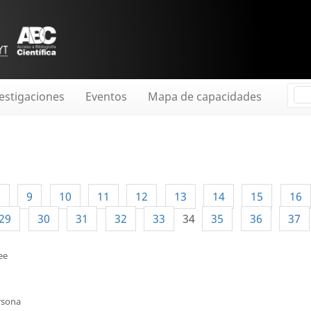
estigaciones
Eventos
Mapa de capacidades
8
9
10
11
12
13
14
15
16
29
30
31
32
33
34
35
36
37
ee
rsona