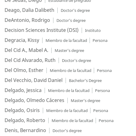
De Sedas, Diego
Estudiante de pregrado
Deago, Dalia Dalibeth
Doctor's degree
DeAntonio, Rodrigo
Doctor's degree
Decision Sciences Institute (DSI)
Instituto
Degracia, Kissy
Miembro de la facultad
Persona
Del Cid A., Mabel A.
Master's degree
Del Cid Alvarado, Ruth
Doctor's degree
Del Olmo, Esther
Miembro de la facultad
Persona
Del Vecchio, David Daniel
Bachelor's Degree
Delgado, Jessica
Miembro de la facultad
Persona
Delgado, Olmedo Cáceres
Master's degree
Delgado, Osiris
Miembro de la facultad
Persona
Delgado, Roberto
Miembro de la facultad
Persona
Denis, Bernardino
Doctor's degree