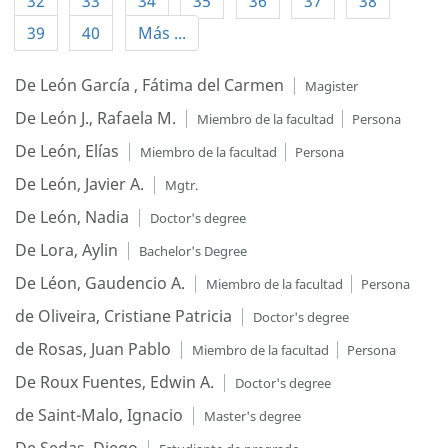
32
33
34
35
36
37
38
39
40
Más ...
De León García , Fátima del Carmen
Magister
De León J., Rafaela M.
Miembro de la facultad
Persona
De León, Elías
Miembro de la facultad
Persona
De León, Javier A.
Mgtr.
De León, Nadia
Doctor's degree
De Lora, Aylin
Bachelor's Degree
De Léon, Gaudencio A.
Miembro de la facultad
Persona
de Oliveira, Cristiane Patricia
Doctor's degree
de Rosas, Juan Pablo
Miembro de la facultad
Persona
De Roux Fuentes, Edwin A.
Doctor's degree
de Saint-Malo, Ignacio
Master's degree