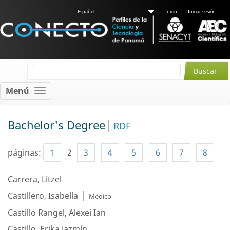
Español
Inicio
Iniciar sesión
Menú
Bachelor's Degree
RDF
páginas:
1
2
3
4
5
6
7
8
Carrera, Litzel
Castillero, Isabella
Médico
Castillo Rangel, Alexei Ian
Castillo, Erika Jazmín