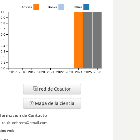
Articles
Books
Other
1.0
0.9
0.8
0.7
0.6
0.5
0.4
0.3
0.2
0.1
0.0
2017
2018
2019
2020
2021
2022
2023
2024
2025
2026
red de Coautor
Mapa de la ciencia
nformación de Contacto
raulcumbrera@gmail.com
tios web