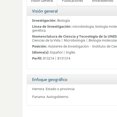
Visión General
Publicaciones
Antecedentes
Visión general
Investigación:
Biología
Línea de Investigación:
microbiología, biología molec
genética.
Nomenclatura de Ciencia y Tecnología de la UNE
Ciencias de la Vida | Microbiología | Biología molecula
Posición:
Asistente de Investigación -
Instituto de Ci
Idioma(s):
Español | Inglés
Perfil:
813214 | 8131314
Enfoque geográfico
Herrera
Estado o provincia
Panama
Autogobierno