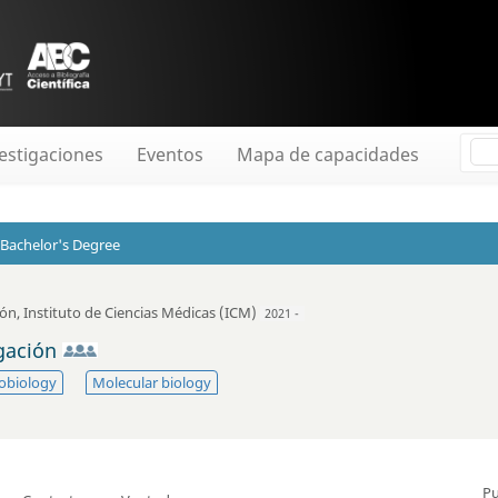
estigaciones
Eventos
Mapa de capacidades
Bachelor's Degree
ión
,
Instituto de Ciencias Médicas (ICM)
2021 -
igación
obiology
Molecular biology
Pu