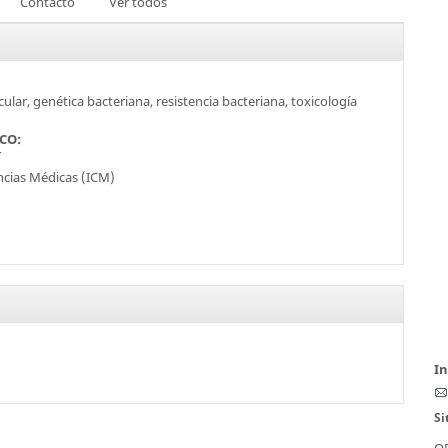
Contacto
Ver todos
ular, genética bacteriana, resistencia bacteriana, toxicología
SCO:
r
encias Médicas (ICM)
I
Si