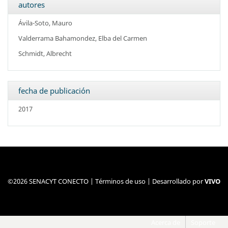
autores
Ávila-Soto, Mauro
Valderrama Bahamondez, Elba del Carmen
Schmidt, Albrecht
fecha de publicación
2017
©2026 SENACYT CONECTO |
Términos de uso
| Desarrollado por
VIVO
Acerca de
Soporte