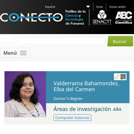
Español
Inicio
Iniciar sesión
Menú
Valderrama Bahamondez,
Elba del Carmen
Doctor's degree
Áreas de investigación
Computer Sciences