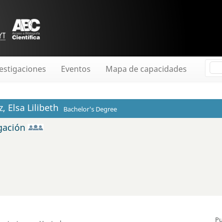
estigaciones
Eventos
Mapa de capacidades
, Elsa Lilibeth
Bachelor's Degree
igación
Pu