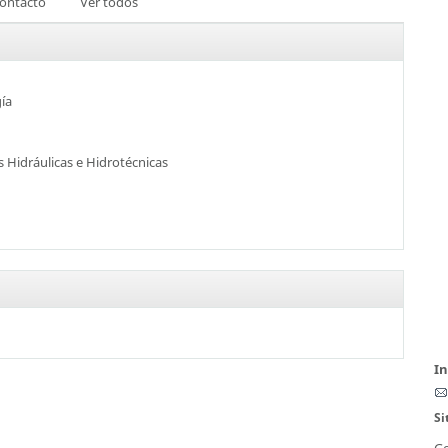
ontacto
Ver todos
ía
s Hidráulicas e Hidrotécnicas
I
Si