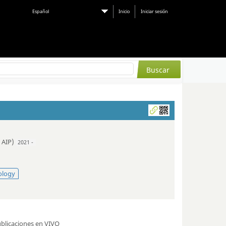
Español
Inicio
Iniciar sesión
 AIP)
2021 -
ology
blicaciones en VIVO