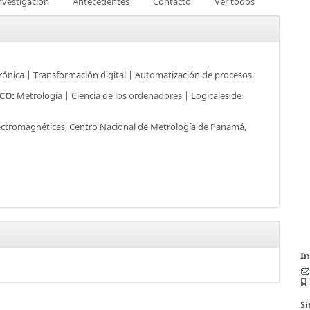
nvestigación
Antecedentes
Contacto
Ver todos
rónica | Transformación digital | Automatización de procesos.
SCO:
Metrología | Ciencia de los ordenadores | Logicales de
ctromagnéticas, Centro Nacional de Metrología de Panamá,
I
Si