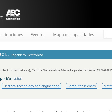
estigaciones
Eventos
Mapa de capacidades
ac E.
Ingeniero Electrónico
 Electromagnéticas)
,
Centro Nacional de Metrología de Panamá (CENAMEP
igación
Electrical technology and engineering
Computer sciences
Metr
Pu