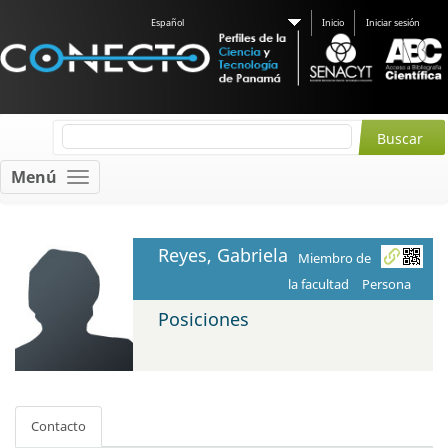
Español
Inicio
Iniciar sesión
Menú
Reyes, Gabriela
Miembro de
la facultad
Persona
Posiciones
Contacto