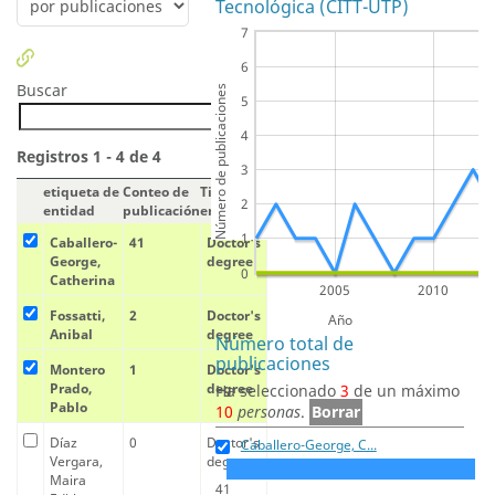
Tecnológica (CITT-UTP)
7
6
Buscar
Número de publicaciones
5
4
Registros 1 - 4 de 4
3
etiqueta de
Conteo de
Tipo de
2
entidad
publicación
entidad
1
Caballero-
41
Doctor's
George,
degree
0
Catherina
2005
2010
Fossatti,
2
Doctor's
Año
Anibal
degree
Número total de
publicaciones
Montero
1
Doctor's
Prado,
degree
Ha seleccionado
3
de un máximo
Pablo
10
personas
.
Borrar
Díaz
0
Doctor's
Caballero-George, C...
Vergara,
degree
Maira
41