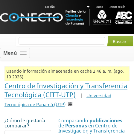
Español
Inicio
Iniciar sesión
Menú
Usando información almacenada en caché 2:46 a. m. (ago.
10 2026)
Centro de Investigación y Transferencia
Tecnológica (CITT-UTP)
|
Universidad
Tecnológica de Panamá (UTP)
¿Cómo le gustaría
Comparando
publicaciones
comparar?
de
Personas
en Centro de
Investigación y Transferencia