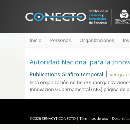
Inicio
Personas
Organizaciones
Inv
Autoridad Nacional para la Inno
|
Publications Gráfico temporal
ver gran
Esta organización no tiene suborganizacione
Innovación Gubernamental (AIG)
página de pe
©2026 SENACYT CONECTO |
Términos de uso
| Desarroll