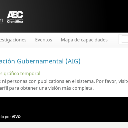
estigaciones
Eventos
Mapa de capacidades
vación Gubernamental (AIG)
ts gráfico temporal
s ni personas con
publications
en el sistema. Por favor, visi
rfil
para obtener una visión más completa.
ado por
VIVO