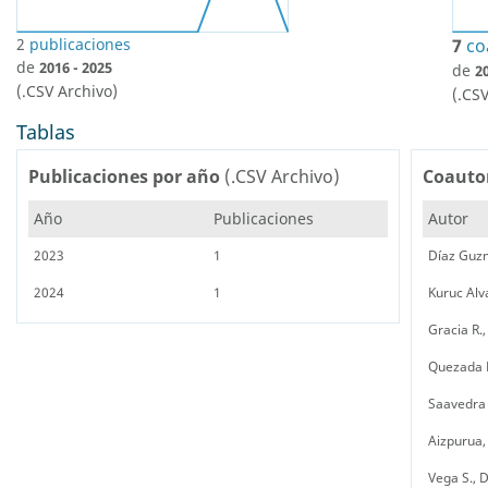
2
publicaciones
7
co
de
2016 - 2025
de
2
(.CSV Archivo)
(.CS
Tablas
Publicaciones por año
(.CSV Archivo)
Coauto
Año
Publicaciones
Autor
2023
1
Díaz Guzm
2024
1
Kuruc Alv
Gracia R.
Quezada H
Saavedra R
Aizpurua,
Vega S., 