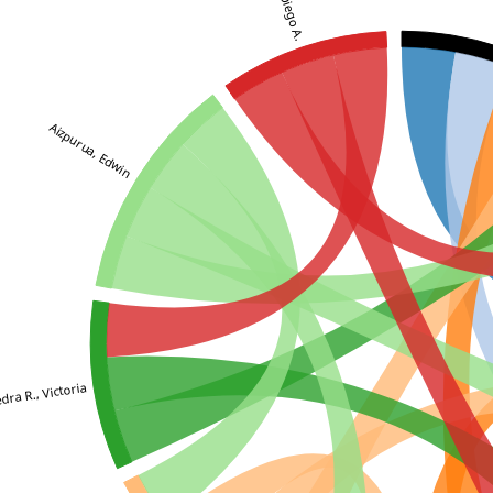
Aizpurua, Edwin
dra R., Victoria