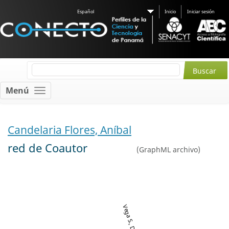
Español
Inicio
Iniciar sesión
Menú
Candelaria Flores, Aníbal
red de Coautor
(
GraphML archivo
)
Vega S., Diego A.