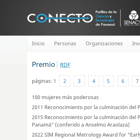
Inicio
Personas
Organizaciones
Inv
Premio
RDF
páginas:
1
2
3
4
5
6
7
100 mujeres más poderosas
2011 Reconocimiento por la culminación del P
2015 Reconocimiento por la culminación del P
Panamá" (conferido a Anselmo Araolaza)
2022 SIM Regional Metrology Award for "Early