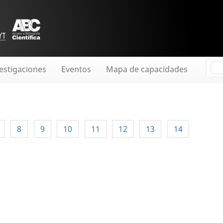
estigaciones
Eventos
Mapa de capacidades
8
9
10
11
12
13
14