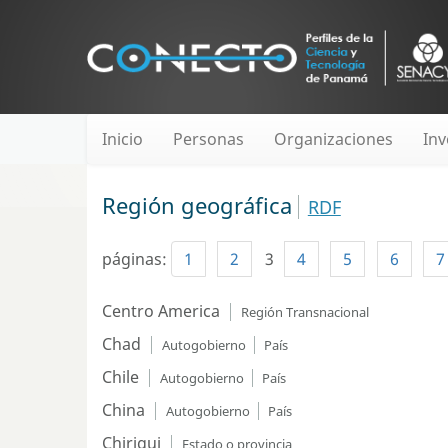
Inicio
Personas
Organizaciones
Inv
Región geográfica
RDF
páginas:
1
2
3
4
5
6
7
Centro America
Región Transnacional
Chad
Autogobierno
País
Chile
Autogobierno
País
China
Autogobierno
País
Chiriqui
Estado o provincia