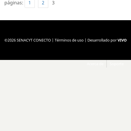
páginas:
1
2
3
©2026 SENACYT CONECTO |
Términos de uso
| Desarrollado por
VIVO
Acerca de
Soporte