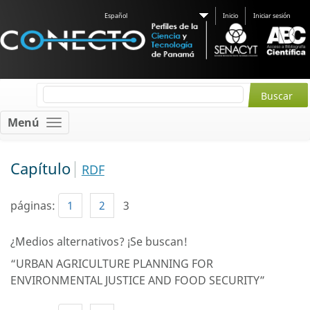
Español
Inicio
Iniciar sesión
Menú
Capítulo
RDF
páginas:
1
2
3
¿Medios alternativos? ¡Se buscan!
“URBAN AGRICULTURE PLANNING FOR
ENVIRONMENTAL JUSTICE AND FOOD SECURITY”