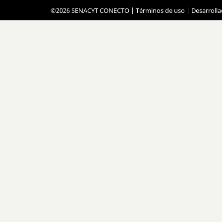
©2026 SENACYT CONECTO |
Términos de uso
| Desarroll