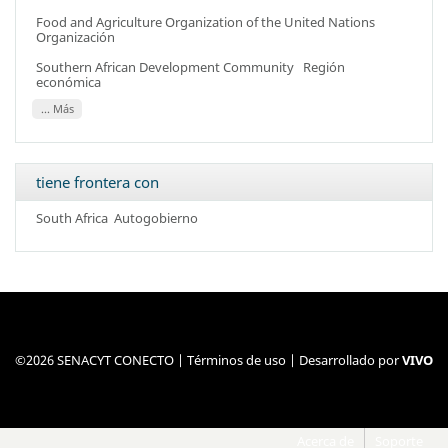
Food and Agriculture Organization of the United Nations
Organización
Southern African Development Community
Región
económica
... Más
tiene frontera con
South Africa
Autogobierno
©2026 SENACYT CONECTO |
Términos de uso
| Desarrollado por
VIVO
Acerca de
Soporte