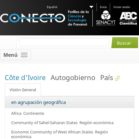
Español
Inicio
Iniciar sesión
Menú
Côte d'Ivoire
Autogobierno
País
Visión General
en agrupación geográfica
Africa
Continente
Community of Sahel-Saharan States
Región económica
Economic Community of West African States
Región
económica