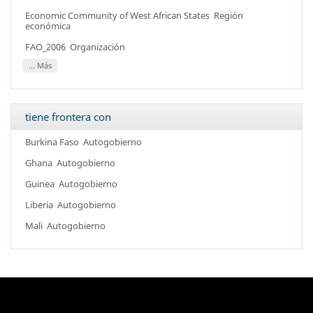
Economic Community of West African States
Región
económica
FAO_2006
Organización
... Más
tiene frontera con
Burkina Faso
Autogobierno
Ghana
Autogobierno
Guinea
Autogobierno
Liberia
Autogobierno
Mali
Autogobierno