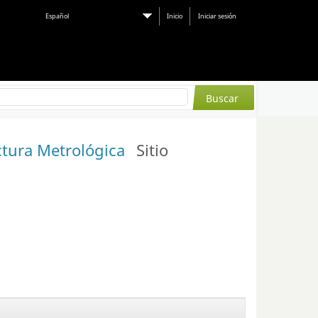
Español
Inicio
Iniciar sesión
uctura Metrológica
Sitio