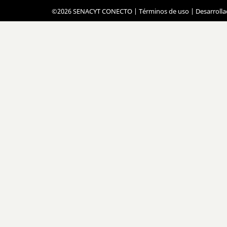
©2026 SENACYT CONECTO |
Términos de uso
| Desarroll