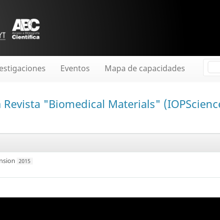
estigaciones
Eventos
Mapa de capacidades
la Revista "Biomedical Materials" (IOPScien
nsion
2015