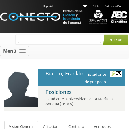
Español
Inicio
Iniciar sesión
Menú
Bianco, Franklin
Estudiante
de pregrado
Posiciones
Estudiante
,
Universidad Santa María La
Antigua (USMA)
Visión General
Afiliación
Contacto
Ver todos