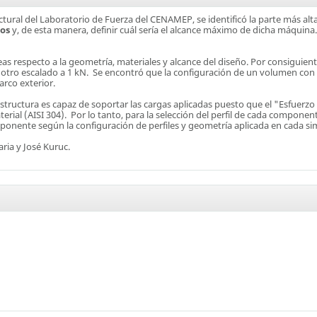
ctural del Laboratorio de Fuerza del CENAMEP, se identificó la parte más alt
os
y, de esta manera, definir cuál sería el alcance máximo de dicha máquina.
n ideas respecto a la geometría, materiales y alcance del diseño. Por consiguie
tro escalado a 1 kN. Se encontró que la configuración de un volumen con g
rco exterior.
structura es capaz de soportar las cargas aplicadas puesto que el "Esfuerzo
aterial (AISI 304). Por lo tanto, para la selección del perfil de cada compone
onente según la configuración de perfiles y geometría aplicada en cada si
ria y José Kuruc.