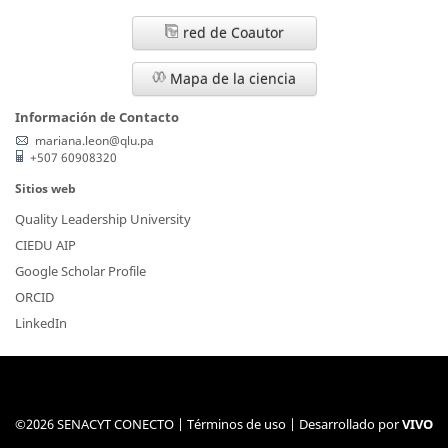
red de Coautor
Mapa de la ciencia
Información de Contacto
mariana.leon@qlu.pa
+507 60908320
Sitios web
Quality Leadership University
CIEDU AIP
Google Scholar Profile
ORCID
LinkedIn
©2026 SENACYT CONECTO |
Términos de uso
| Desarrollado por
VIVO