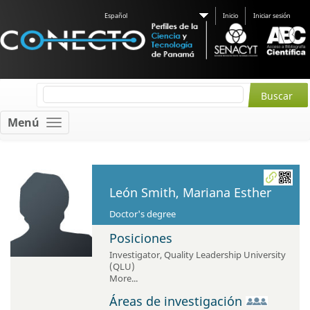
Español
Inicio
Iniciar sesión
Menú
León Smith, Mariana Esther
Doctor's degree
Posiciones
Investigator
,
Quality Leadership University
(QLU)
More...
Áreas de investigación