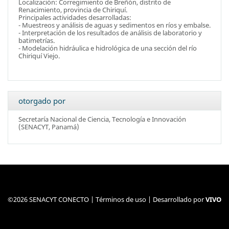
Localización: Corregimiento de Breñón, distrito de
Renacimiento, provincia de Chiriquí.
Principales actividades desarrolladas:
- Muestreos y análisis de aguas y sedimentos en ríos y embalse.
- Interpretación de los resultados de análisis de laboratorio y
batimetrías.
- Modelación hidráulica e hidrológica de una sección del río
Chiriquí Viejo.
otorgado por
Secretaría Nacional de Ciencia, Tecnología e Innovación
(SENACYT, Panamá)
©2026 SENACYT CONECTO |
Términos de uso
| Desarrollado por
VIVO