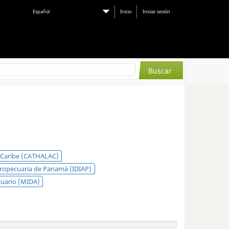
Español
Inicio
Iniciar sesión
l Caribe (CATHALAC)
gropecuaria de Panamá (IDIAP)
cuario (MIDA)