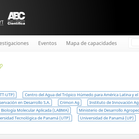
estigaciones
Eventos
Mapa de capacidades
ITT-UTP)
Centro del Agua del Trópico Húmedo para América Latina y e
ervación en Desarrollo S.A.
Crimon Ag
Instituto de Innovación A
y Biología Molecular Aplicada (LABMA)
Ministerio de Desarrollo Agrope
ersidad Tecnológica de Panamá (UTP)
Universidad de Panamá (UP)