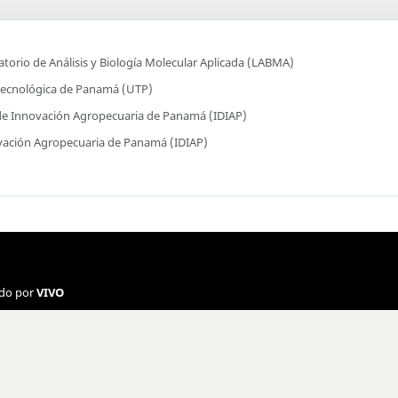
torio de Análisis y Biología Molecular Aplicada (LABMA)
Tecnológica de Panamá (UTP)
 de Innovación Agropecuaria de Panamá (IDIAP)
ovación Agropecuaria de Panamá (IDIAP)
ado por
VIVO