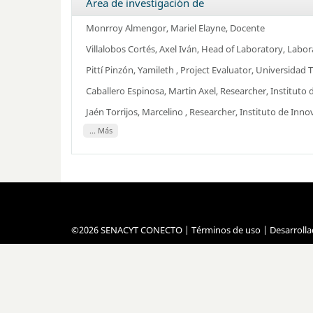
Área de investigación de
Monrroy Almengor, Mariel Elayne
, Docente
Villalobos Cortés, Axel Iván
, Head of Laboratory,
Labora
Pittí Pinzón, Yamileth
, Project Evaluator,
Universidad 
Caballero Espinosa, Martin Axel
, Researcher,
Instituto
Jaén Torrijos, Marcelino
, Researcher,
Instituto de Inn
... Más
©2026 SENACYT CONECTO |
Términos de uso
| Desarroll