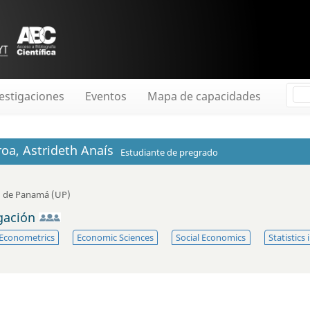
estigaciones
Eventos
Mapa de capacidades
oa, Astrideth Anaís
Estudiante de pregrado
d de Panamá (UP)
igación
Econometrics
Economic Sciences
Social Economics
Statistics