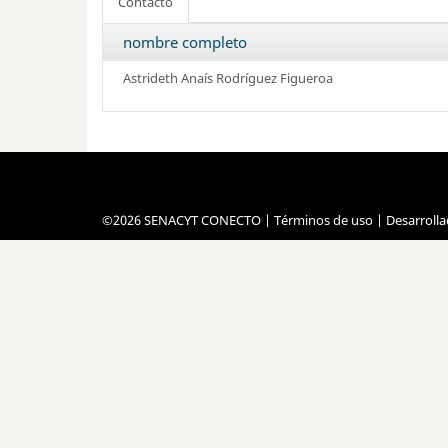
Contacto
nombre completo
Astrideth
Anaís
Rodríguez Figueroa
©2026 SENACYT CONECTO |
Términos de uso
| Desarroll