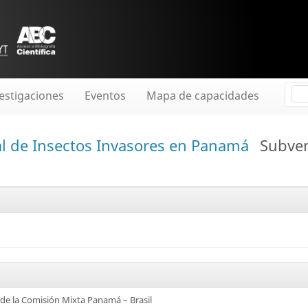
estigaciones
Eventos
Mapa de capacidades
l de Insectos Invasores en Panamá
Subve
de la Comisión Mixta Panamá – Brasil