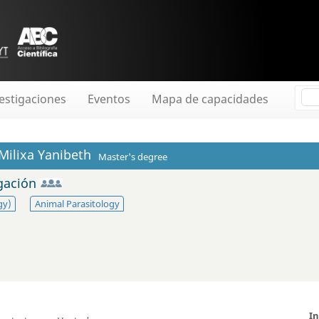
estigaciones
Eventos
Mapa de capacidades
Milixa Yanibeth
Master's degree
igación
gy)
Animal Parasitology
I