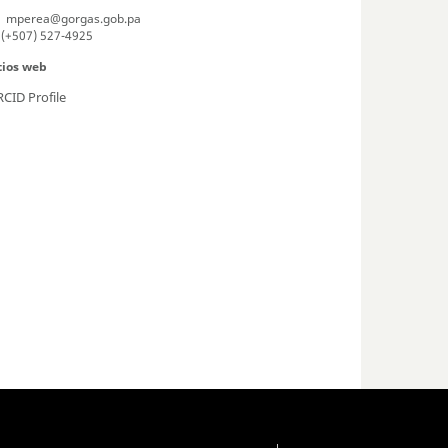
mperea@gorgas.gob.pa
(+507) 527-4925
tios web
CID Profile