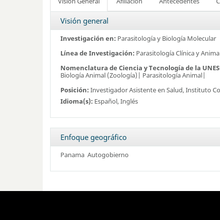
Visión General
Afiliación
Antecedentes
C
Visión general
Investigación en:
Parasitología y Biología Molecular
Línea de Investigación:
Parasitología Clínica y Animal
Nomenclatura de Ciencia y Tecnología de la UNE
Biología Animal (Zoología)| Parasitología Animal|
Posición:
Investigador Asistente en Salud,
Instituto C
Idioma(s):
Español, Inglés
Enfoque geográfico
Panama
Autogobierno