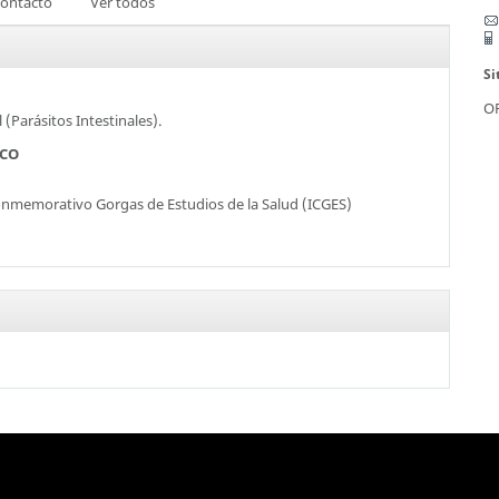
ontacto
Ver todos
Si
OR
 (Parásitos Intestinales).
SCO
onmemorativo Gorgas de Estudios de la Salud (ICGES)