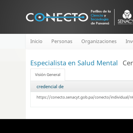
Inicio
Personas
Organizaciones
Inv
Especialista en Salud Mental
Cer
Visión General
credencial de
https://conecto.senacyt.gob.pa/conecto/individual/