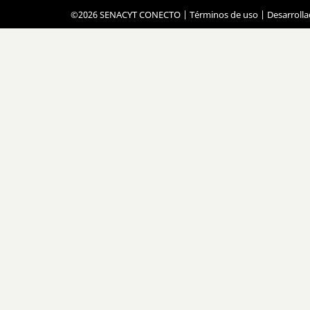
©2026 SENACYT CONECTO |
Términos de uso
| Desarroll