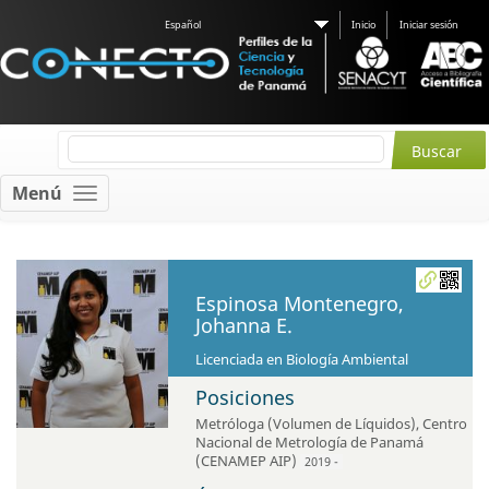
Español
Inicio
Iniciar sesión
Menú
Espinosa Montenegro,
Johanna E.
Licenciada en Biología Ambiental
Posiciones
Metróloga (Volumen de Líquidos)
,
Centro
Nacional de Metrología de Panamá
(CENAMEP AIP)
2019 -