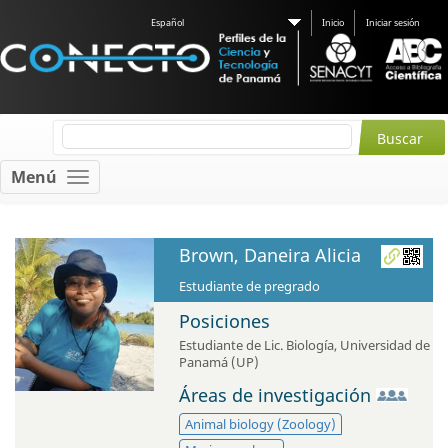
Español
Inicio
Iniciar sesión
Menú
Brown, Daneira Alicia
Estudiante de pregrado
Posiciones
Estudiante de Lic. Biología
,
Universidad de
Panamá (UP)
Áreas de investigación
Animal biology (Zoology)