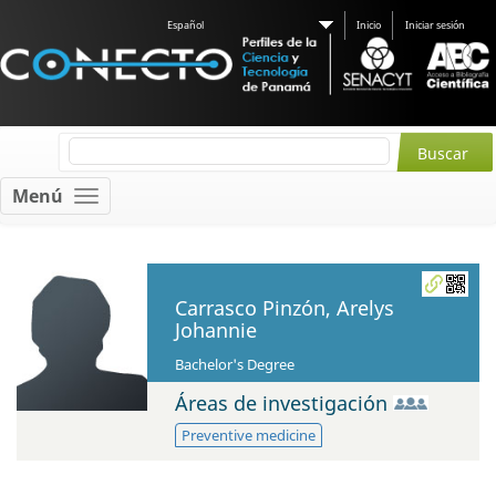
Español
Inicio
Iniciar sesión
Menú
Carrasco Pinzón, Arelys
Johannie
Bachelor's Degree
Áreas de investigación
Preventive medicine