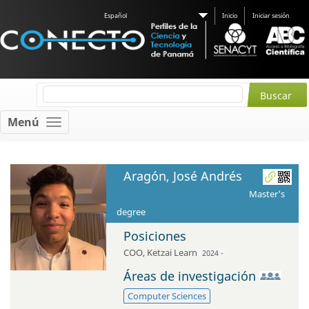
Español
Inicio
Iniciar sesión
Menú
Aragón, José Andrés
Master's
degree
Posiciones
COO
,
Ketzai Learn
2024 -
Áreas de investigación
Computer Sciences