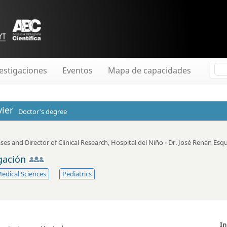
estigaciones
Eventos
Mapa de capacidades
vier
Doctor's degree
ases and Director of Clinical Research
,
Hospital del Niño - Dr. José Renán Esqu
igación
edical Sciences
Pediatrics
I