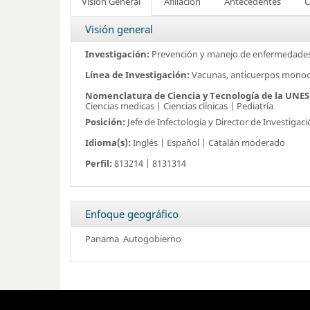
Visión General
Afiliación
Antecedentes
C
Visión general
Investigación:
Prevención y manejo de enfermedades
Línea de Investigación:
Vacunas, anticuerpos monocl
Nomenclatura de Ciencia y Tecnología de la UNE
Ciencias medicas | Ciencias clínicas | Pediatría
Posición:
Jefe de Infectología y Director de Investigaci
Idioma(s):
Inglés | Español | Catalán moderado
Perfil:
813214 | 8131314
Enfoque geográfico
Panama
Autogobierno