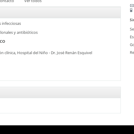
ontacto
Ver todos
Si
 infecciosas
Se
onales y antibióticos
Es
SCO
Go
Re
ón clínica,
Hospital del Niño - Dr. José Renán Esquivel