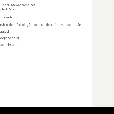
xsaezll@cwpanama.net
66716517
tios web
rvicio de infectología-Hospital del Niño Dr. José Renán
quivel
ogle Scholar
searchGate