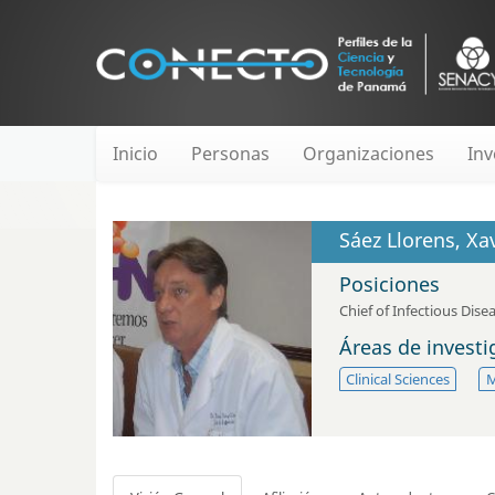
Inicio
Personas
Organizaciones
Inv
Sáez Llorens, Xa
Posiciones
Chief of Infectious Dise
Áreas de invest
Clinical Sciences
M