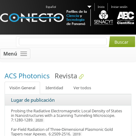
Español
Inicio
Iniciar sesión
Menú
ACS Photonics
Revista
Visión General
Identidad
Ver todos
Lugar de publicación
Probing the Radiative Electromagnetic Local Density of States
in Nanostructures with a Scanning Tunneling Microscope
.
7:1280-1289.
2020
Far-Field Radiation of Three-Dimensional Plasmonic Gold
Tapers near Apexes
. 6:2509-2516.
2019