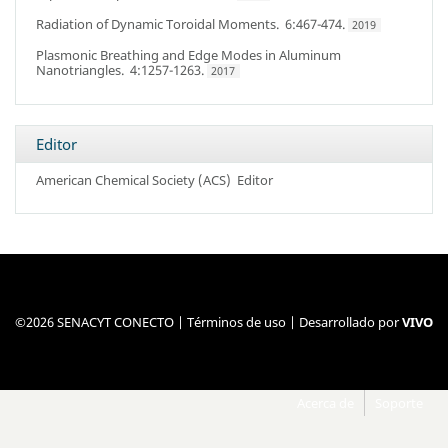
Radiation of Dynamic Toroidal Moments
. 6:467-474.
2019
Plasmonic Breathing and Edge Modes in Aluminum
Nanotriangles
. 4:1257-1263.
2017
Editor
American Chemical Society (ACS)
Editor
©2026 SENACYT CONECTO |
Términos de uso
| Desarrollado por
VIVO
Acerca de
Soporte