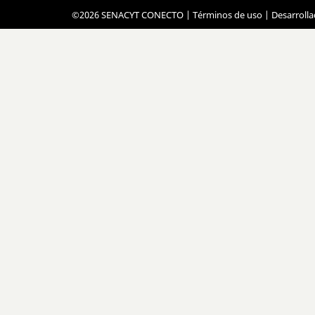
©2026 SENACYT CONECTO |
Términos de uso
| Desarroll