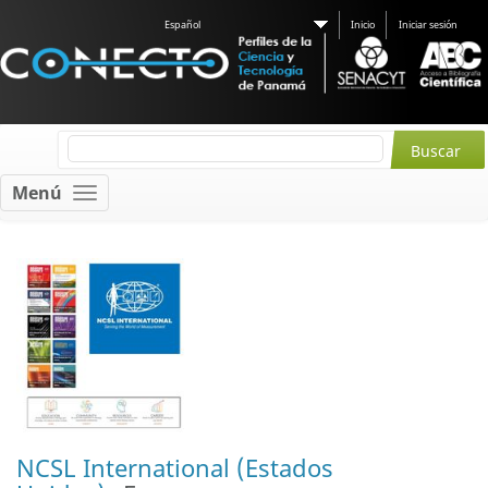
Español
Inicio
Iniciar sesión
Menú
NCSL International (Estados