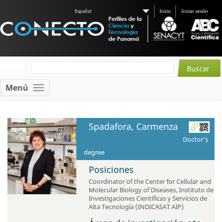
Español
Inicio
Iniciar sesión
Menú
Spadafora, Carmenza
Doctor's
degree
Posiciones
Coordinator of the Center for Cellular and
Molecular Biology of Diseases
,
Instituto de
Investigaciones Científicas y Servicios de
Alta Tecnología (INDICASAT AIP)