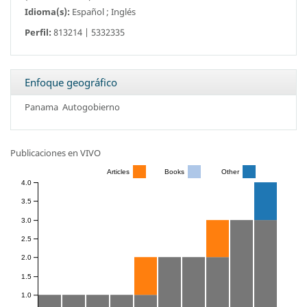
Idioma(s):
Español ; Inglés
Perfil:
813214 | 5332335
Enfoque geográfico
Panama
Autogobierno
Publicaciones en VIVO
Articles
Books
Other
4.0
3.5
3.0
2.5
2.0
1.5
1.0