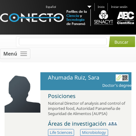
Español
Inicio
Iniciar sesión
Menú
Ahumada Ruiz, Sara
Doctor's degree
Posiciones
National Director of analysis and control of
imported food
,
Autoridad Panameña de
Seguridad de Alimentos (AUPSA)
Áreas de investigación
Life Sciences
Microbiology