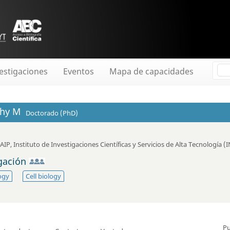
estigaciones
Eventos
Mapa de capacidades
hy M
Doctorado (PhD)
-AIP
,
Instituto de Investigaciones Científicas y Servicios de Alta Tecnología 
igación
ogy
Cell biology
Pu