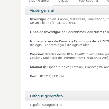
Visión General
Afiliación
Publicaciones
A
Visión general
Investigación en:
Cáncer, Metástasis, Señalización, 
Desarrollo de Fármacos, COVID.
Línea de Investigación:
Mecanismos Moleculares e I
Nomenclatura de Ciencia y Tecnología de la UNE
Biología | Cancerología | Biología celular
Posición:
Director del INDICASAT-AIP; Investigador pri
Celular y Molecular de Enfermedades (INDICASAT-AIP).
Idioma(s):
Español ; Inglés ; Catalán ; Francés ; Italian
Perfil:
813214,
8131314
Enfoque geográfico
España
Autogobierno