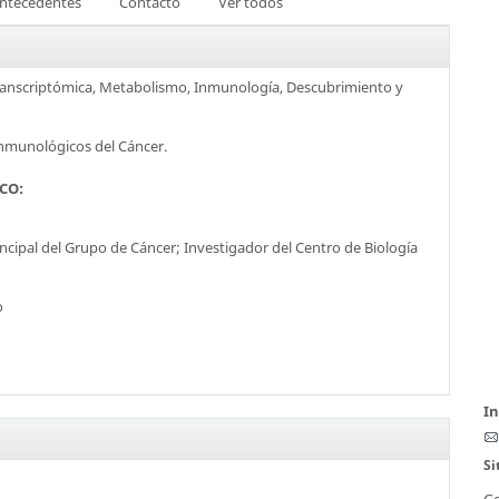
ntecedentes
Contacto
Ver todos
Transcriptómica, Metabolismo, Inmunología, Descubrimiento y
nmunológicos del Cáncer.
SCO:
ncipal del Grupo de Cáncer; Investigador del Centro de Biología
o
I
Si