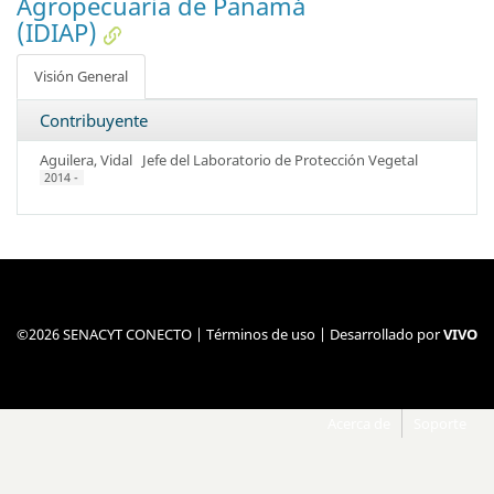
Agropecuaria de Panamá
(IDIAP)
Visión General
Contribuyente
Aguilera, Vidal
Jefe del Laboratorio de Protección Vegetal
2014 -
©2026 SENACYT CONECTO |
Términos de uso
| Desarrollado por
VIVO
Acerca de
Soporte