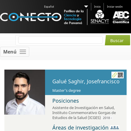
Español
Inicio
Iniciar sesión
Menú
Galué Saghir, Josefrancisco
Master's degree
Posiciones
Asistente de Investigación en Salud
,
Instituto Conmemorativo Gorgas de
Estudios de la Salud (ICGES)
2018 -
Áreas de investigación