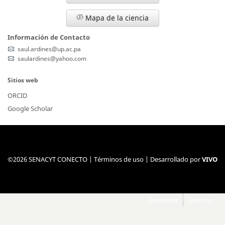
Mapa de la ciencia
Información de Contacto
saul.ardines@up.ac.pa
saulardines@yahoo.com
Sitios web
ORCID
Google Scholar
©2026 SENACYT CONECTO |
Términos de uso
| Desarrollado por
VIVO
Acerca de
Soporte