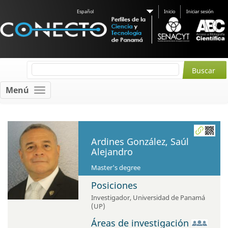
Español
Inicio
Iniciar sesión
Menú
Ardines González, Saúl
Alejandro
Master's degree
Posiciones
Investigador
,
Universidad de Panamá
(UP)
Áreas de investigación