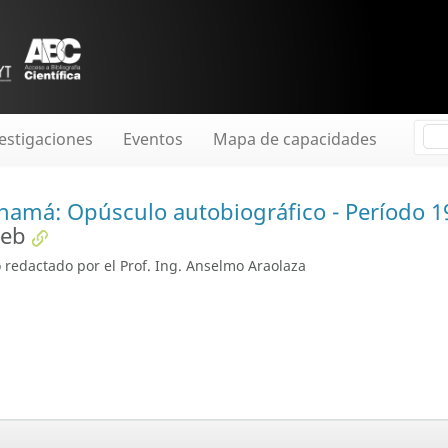
estigaciones
Eventos
Mapa de capacidades
namá: Opúsculo autobiográfico - Período 1
web
 redactado por el Prof. Ing. Anselmo Araolaza